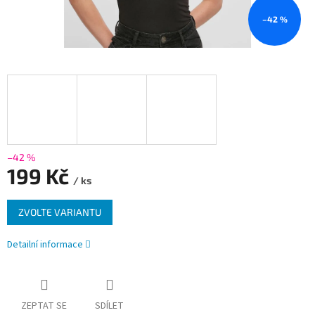
–42 %
–42 %
199 Kč
/ ks
Měrná
ZVOLTE VARIANTU
cena:
Detailní informace
ZEPTAT SE
SDÍLET