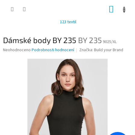
Přejít
NÁKUP
na
obsah
KOŠÍK
123 textil
Dámské body BY 235
BY 235
9025/XL
Průměrné
Neohodnoceno
Podrobnosti hodnocení
Značka:
Build your Brand
hodnocení
produktu
je
0,0
z
5
hvězdiček.