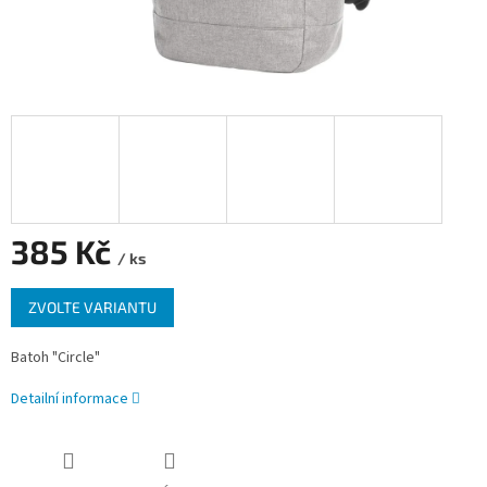
385 Kč
/ ks
Měrná
ZVOLTE VARIANTU
cena:
Batoh "Circle"
Detailní informace