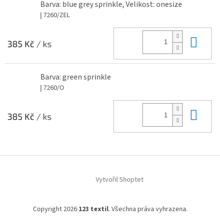
Barva: blue grey sprinkle, Velikost: onesize
| 7260/ZEL
Do 
385 Kč
/ ks
Barva: green sprinkle
| 7260/O
Do 
385 Kč
/ ks
Z
á
Vytvořil Shoptet
p
a
t
Copyright 2026
123 textil
. Všechna práva vyhrazena.
í