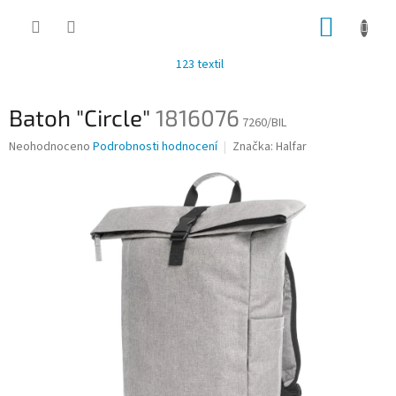
Přejít
NÁKUP
na
obsah
KOŠÍK
123 textil
Batoh "Circle"
1816076
7260/BIL
Průměrné
Neohodnoceno
Podrobnosti hodnocení
Značka:
Halfar
hodnocení
produktu
je
0,0
z
5
hvězdiček.