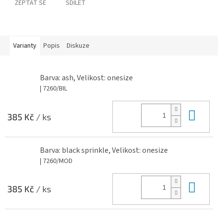
ZEPTAT SE
SDÍLET
Varianty
Popis
Diskuze
Barva: ash, Velikost: onesize
| 7260/BIL
Do 
385 Kč
/ ks
Barva: black sprinkle, Velikost: onesize
| 7260/MOD
Do 
385 Kč
/ ks