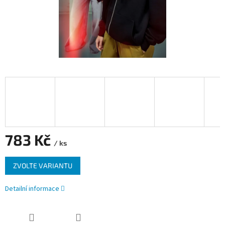
783 Kč
/ ks
Měrná
ZVOLTE VARIANTU
cena:
Detailní informace