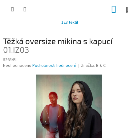
Přejít
NÁKUP
na
obsah
KOŠÍK
123 textil
Těžká oversize mikina s kapucí
01.IZ03
9265/BIL
Průměrné
Neohodnoceno
Podrobnosti hodnocení
Značka:
B & C
hodnocení
produktu
je
0,0
z
5
hvězdiček.