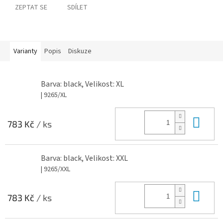
ZEPTAT SE
SDÍLET
Varianty
Popis
Diskuze
Barva: black, Velikost: XL
| 9265/XL
Do 
783 Kč
/ ks
Barva: black, Velikost: XXL
| 9265/XXL
Do 
783 Kč
/ ks