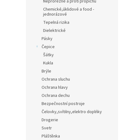
Neprořezné a proti propichu
Chemické,úklidové a food -
jednorázové
Tepelná rizika
Dielektrické
Pásky
Čepice
Šátky
Kukla
Brýle
Ochrana sluchu
Ochrana hlavy
Ochrana dechu
Bezpečnostní postroje
Čelovky,svítilny,elektro doplńky
Drogerie
Svetr
Pláštěnka