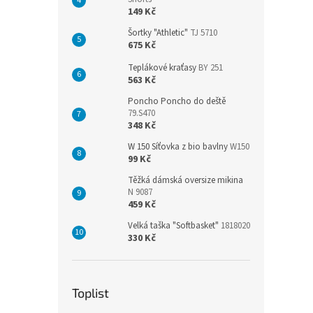
149 Kč
Šortky "Athletic"
TJ 5710
675 Kč
Teplákové kraťasy
BY 251
563 Kč
Poncho Poncho do deště
79.S470
348 Kč
W 150 Síťovka z bio bavlny
W150
99 Kč
Těžká dámská oversize mikina
N 9087
459 Kč
Velká taška "Softbasket"
1818020
330 Kč
Toplist