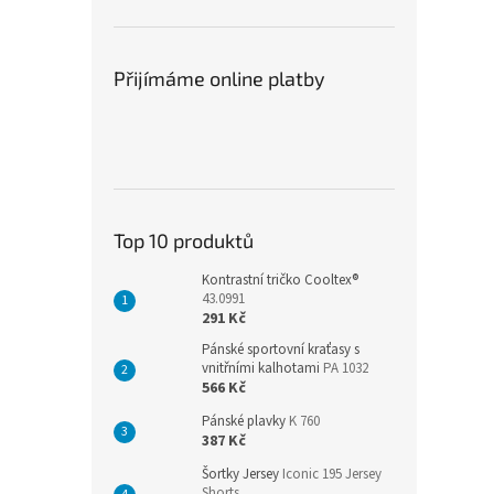
Přijímáme online platby
Top 10 produktů
Kontrastní tričko Cooltex®
43.0991
291 Kč
Pánské sportovní kraťasy s
vnitřními kalhotami
PA 1032
566 Kč
Pánské plavky
K 760
387 Kč
Šortky Jersey
Iconic 195 Jersey
Shorts