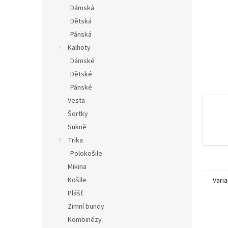
n
Dámská
e
Dětská
l
Pánská
Kalhoty
Dámské
Dětské
Pánské
Vesta
Šortky
Sukně
Trika
Polokošile
Mikina
Košile
Varia
Plášť
Zimní bundy
Kombinézy