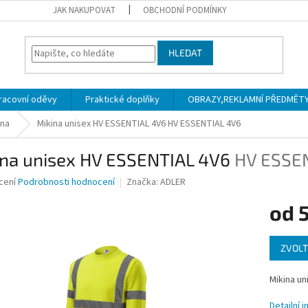
JAK NAKUPOVAT
OBCHODNÍ PODMÍNKY
HLEDAT
racovní oděvy
Praktické doplňky
OBRAZY,REKLAMNÍ PŘEDMĚTY a
ina
Mikina unisex HV ESSENTIAL 4V6
HV ESSENTIAL 4V6
ina unisex HV ESSENTIAL 4V6
HV ESSE
né
cení
Podrobnosti hodnocení
Značka:
ADLER
ní
od
u
Měrná
ZVOLT
cena:
ek.
Mikina un
Detailní 