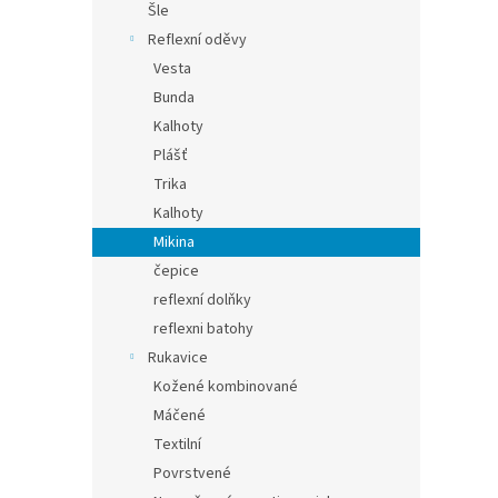
Šle
Reflexní oděvy
Vesta
Bunda
Kalhoty
Plášť
Trika
Kalhoty
Mikina
čepice
reflexní dolňky
reflexni batohy
Rukavice
Kožené kombinované
Máčené
Textilní
Povrstvené