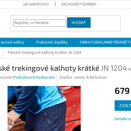
JAK NAKUPOVAT
OBCHODNÍ PODMÍNKY
HLEDAT
racovní oděvy
Praktické doplňky
OBRAZY,REKLAMNÍ PŘEDMĚTY a
Pánské trekingové kalhoty krátké
JN 1204
ké trekingové kalhoty krátké
JN 1204
9
né
noceno
Podrobnosti hodnocení
Značka:
James & Nicholson
ní
679
u
Měrná
ZVOLT
cena:
ek.
Detailní 