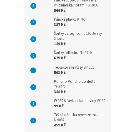
Pánské sportovní kraťasy s
vnitřními kalhotami
PA 1032
566 Kč
Pánské plavky
K 760
387 Kč
Šortky Jersey
Iconic 195 Jersey
Shorts
149 Kč
Šortky "Athletic"
TJ 5710
675 Kč
Teplákové kraťasy
BY 251
563 Kč
Poncho Poncho do deště
79.S470
348 Kč
W 150 Síťovka z bio bavlny
W150
99 Kč
Těžká dámská oversize mikina
N 9087
459 Kč