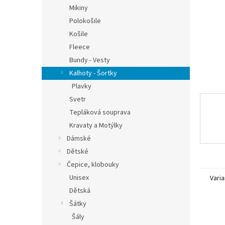
n
Mikiny
e
Polokošile
l
Košile
Fleece
Bundy - Vesty
Kalhoty - Šortky
Plavky
Svetr
Tepláková souprava
Kravaty a Motýlky
Dámské
Dětské
Čepice, klobouky
Unisex
Varia
Dětská
Šátky
Šály