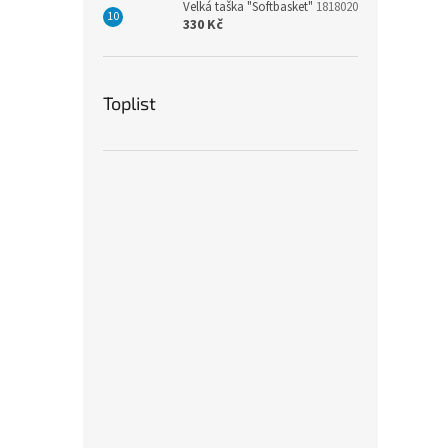
Velká taška "Softbasket"
1818020
330 Kč
Toplist