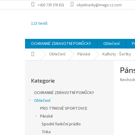
Přejít
+420 739 378 831
objednavky@mega-cz.com
na
obsah
123 textil
OCHRANNÉ ZDRAVOTNÍ POMŮCKY
Oblečení
P
Domů
Oblečení
Pánské
Kalhoty - Šortky
P
Páns
o
Přeskočit
s
Průměr
Neohod
Kategorie
kategorie
t
hodnoce
r
produkt
OCHRANNÉ ZDRAVOTNÍ POMŮCKY
a
je
Oblečení
0,0
n
z
PRO TÝMOVÉ SPORTOVCE
n
5
í
Pánské
hvězdič
p
Spodní funkční prádlo
a
Trika