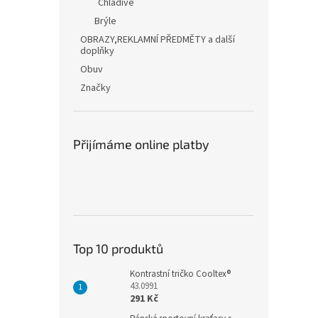
Chladivé
Brýle
OBRAZY,REKLAMNÍ PŘEDMĚTY a další
doplňky
Obuv
Značky
Přijímáme online platby
Top 10 produktů
Kontrastní tričko Cooltex®
43.0991
291 Kč