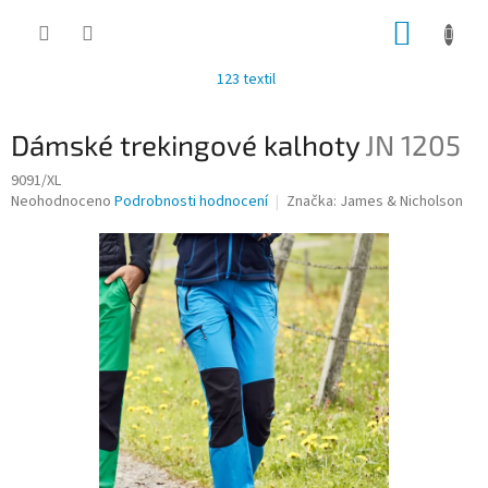
Přejít
NÁKUP
na
obsah
KOŠÍK
123 textil
Dámské trekingové kalhoty
JN 1205
9091/XL
Průměrné
Neohodnoceno
Podrobnosti hodnocení
Značka:
James & Nicholson
hodnocení
produktu
je
0,0
z
5
hvězdiček.