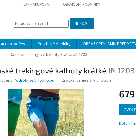
JAK NAKUPOVAT
OBCHODNÍ PODMÍNKY
HLEDAT
racovní oděvy
Praktické doplňky
OBRAZY,REKLAMNÍ PŘEDMĚTY a
Dámské trekingové kalhoty krátké
JN 1203
ské trekingové kalhoty krátké
JN 1203
né
noceno
Podrobnosti hodnocení
Značka:
James & Nicholson
ní
679
u
Měrná
ZVOLT
cena:
ek.
Detailní 