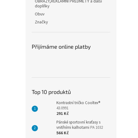
OBRAZY,REKLAMNÍ PŘEDMĚTY a další
doplňky
Obuv
Značky
Přijímáme online platby
Top 10 produktů
Kontrastní tričko Cooltex®
43.0991
291 Kč
Pánské sportovní kraťasy s
vnitřními kalhotami
PA 1032
566 Kč