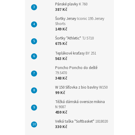
Pánské plavky
K 760
387 Kč
Šortky Jersey
Iconic 195 Jersey
Shorts
149 Kč
Šortky "Athletic"
TJ 5710
675 Kč
Teplákové kraťasy
BY 251
563 Kč
Poncho Poncho do deště
79.S470
348 Kč
W 150 Síťovka z bio bavlny
W150
99 Kč
Těžká dámská oversize mikina
N 9087
459 Kč
Velká taška "Softbasket"
1818020
330 Kč