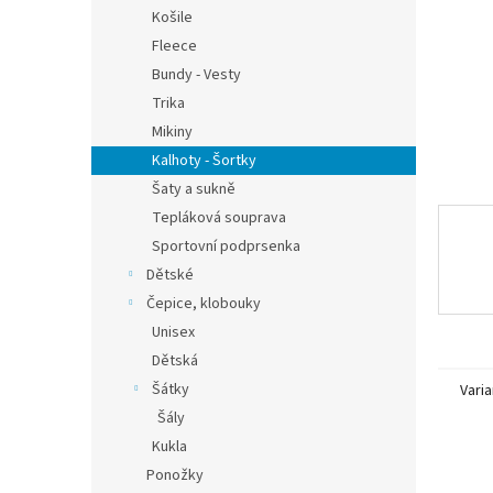
n
Košile
e
Fleece
l
Bundy - Vesty
Trika
Mikiny
Kalhoty - Šortky
Šaty a sukně
Tepláková souprava
Sportovní podprsenka
Dětské
Čepice, klobouky
Unisex
Dětská
Šátky
Varia
Šály
Kukla
Ponožky