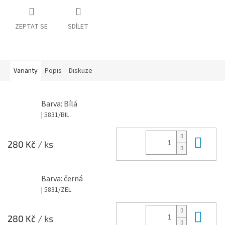
ZEPTAT SE
SDÍLET
Varianty
Popis
Diskuze
Barva: Bílá
| 5831/BIL
Do 
280 Kč
/ ks
Barva: černá
| 5831/ZEL
Do 
280 Kč
/ ks