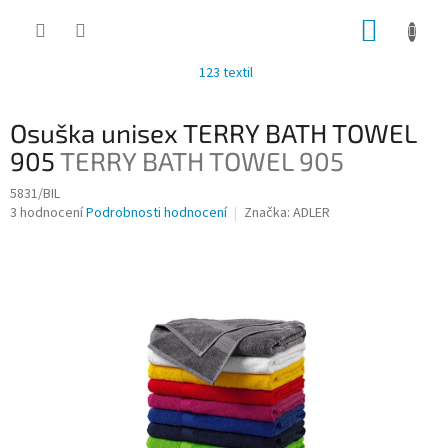
Přejít
NÁKUP
na
obsah
KOŠÍK
123 textil
Osuška unisex TERRY BATH TOWEL
905
TERRY BATH TOWEL 905
5831/BIL
Průměrné
3 hodnocení
Podrobnosti hodnocení
Značka:
ADLER
hodnocení
produktu
je
3,7
z
5
hvězdiček.