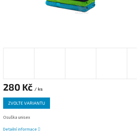
280 Kč
/ ks
Měrná
ZVOLTE VARIANTU
cena:
Osuška unisex
Detailní informace