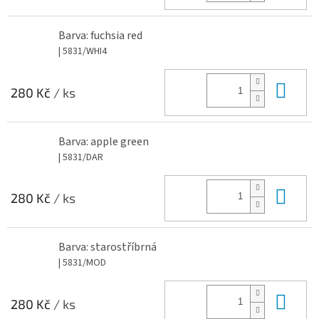
Barva: fuchsia red
| 5831/WHI4
Do 
280 Kč
/ ks
Barva: apple green
| 5831/DAR
Do 
280 Kč
/ ks
Barva: starostříbrná
| 5831/MOD
Do 
280 Kč
/ ks