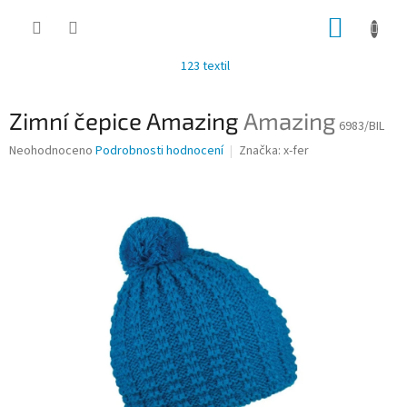
Přejít
NÁKUP
na
obsah
KOŠÍK
123 textil
Zimní čepice Amazing
Amazing
6983/BIL
Průměrné
Neohodnoceno
Podrobnosti hodnocení
Značka:
x-fer
hodnocení
produktu
je
0,0
z
5
hvězdiček.