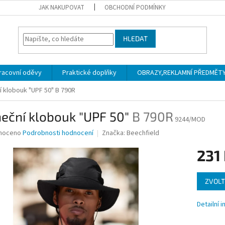
JAK NAKUPOVAT
OBCHODNÍ PODMÍNKY
HLEDAT
racovní oděvy
Praktické doplňky
OBRAZY,REKLAMNÍ PŘEDMĚTY a
í klobouk "UPF 50"
B 790R
neční klobouk "UPF 50"
B 790R
9244/MOD
né
noceno
Podrobnosti hodnocení
Značka:
Beechfield
ní
231
u
Měrná
ZVOLT
cena:
ek.
Detailní 