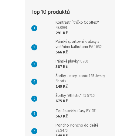
Top 10 produktů
Kontrastní tričko Cooltex®
43.0991
291 Kč
Pánské sportovní kraťasy s
vnitřními kalhotami
PA 1032
566 Kč
Pánské plavky
K 760
387 Kč
Šortky Jersey
Iconic 195 Jersey
Shorts
149 Kč
Šortky "Athletic"
TJ 5710
675 Kč
Teplákové kraťasy
BY 251
563 Kč
Poncho Poncho do deště
79.S470