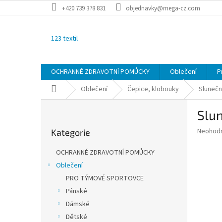
Přejít
+420 739 378 831
objednavky@mega-cz.com
na
obsah
123 textil
OCHRANNÉ ZDRAVOTNÍ POMŮCKY
Oblečení
P
Domů
Oblečení
Čepice, klobouky
Slunečn
P
Slu
o
Přeskočit
s
Průměr
Neohod
Kategorie
kategorie
t
hodnoce
r
produkt
OCHRANNÉ ZDRAVOTNÍ POMŮCKY
a
je
Oblečení
0,0
n
z
PRO TÝMOVÉ SPORTOVCE
n
5
í
Pánské
hvězdič
p
Dámské
a
Dětské