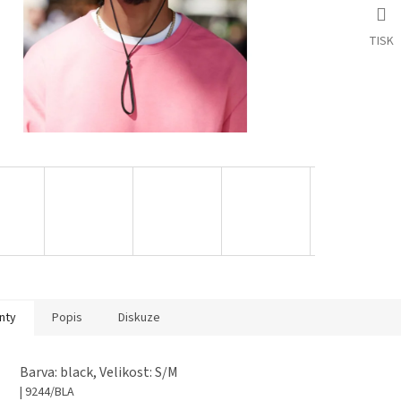
TISK
nty
Popis
Diskuze
Barva: black, Velikost: S/M
| 9244/BLA