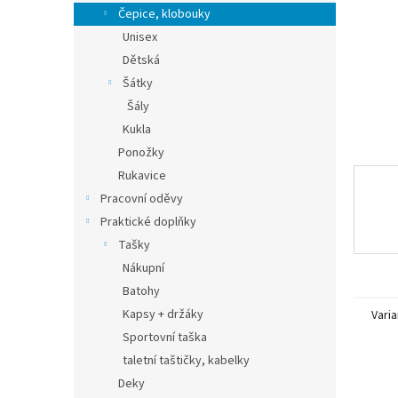
n
Čepice, klobouky
e
Unisex
l
Dětská
Šátky
Šály
Kukla
Ponožky
Rukavice
Pracovní oděvy
Praktické doplňky
Tašky
Nákupní
Batohy
Kapsy + držáky
Varia
Sportovní taška
taletní taštičky, kabelky
Deky