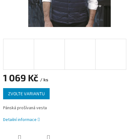
1 069 Kč
/ ks
Měrná
ZVOLTE VARIANTU
cena:
Pánská prošívaná vesta
Detailní informace