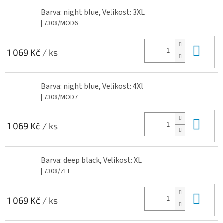
Barva: night blue, Velikost: 3XL
| 7308/MOD6
Do 
1 069 Kč
/ ks
Barva: night blue, Velikost: 4Xl
| 7308/MOD7
Do 
1 069 Kč
/ ks
Barva: deep black, Velikost: XL
| 7308/ZEL
Do 
1 069 Kč
/ ks