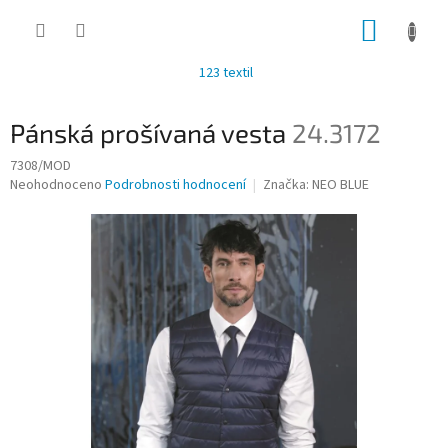
Přejít
NÁKUP
na
obsah
KOŠÍK
123 textil
Pánská prošívaná vesta
24.3172
7308/MOD
Průměrné
Neohodnoceno
Podrobnosti hodnocení
Značka:
NEO BLUE
hodnocení
produktu
je
0,0
z
5
hvězdiček.