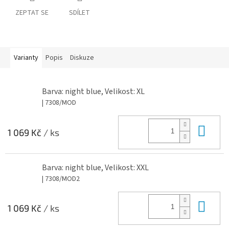
ZEPTAT SE
SDÍLET
Varianty
Popis
Diskuze
Barva: night blue, Velikost: XL
| 7308/MOD
Do 
1 069 Kč
/ ks
Barva: night blue, Velikost: XXL
| 7308/MOD2
Do 
1 069 Kč
/ ks