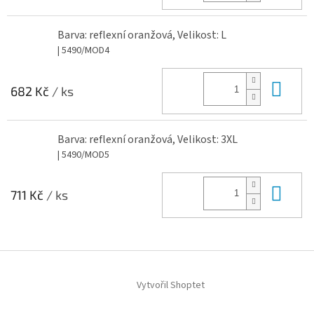
Barva: reflexní oranžová, Velikost: L
| 5490/MOD4
Do 
682 Kč
/ ks
Barva: reflexní oranžová, Velikost: 3XL
| 5490/MOD5
Do 
711 Kč
/ ks
Z
á
Vytvořil Shoptet
p
a