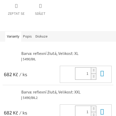
ZEPTAT SE
SDÍLET
Varianty
Popis
Diskuze
Barva: reflexní žlutá, Velikost: XL
| 5490/BIL
Do 
682 Kč
/ ks
Barva: reflexní žlutá, Velikost: XXL
| 5490/BIL2
Do 
682 Kč
/ ks