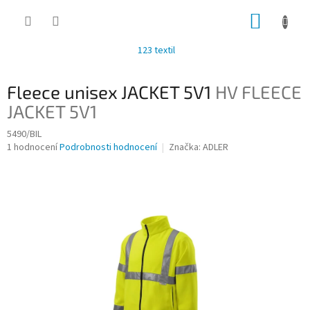
Přejít
NÁKUP
na
obsah
KOŠÍK
123 textil
Fleece unisex JACKET 5V1
HV FLEECE
JACKET 5V1
5490/BIL
Průměrné
1 hodnocení
Podrobnosti hodnocení
Značka:
ADLER
hodnocení
produktu
je
5,0
z
5
hvězdiček.