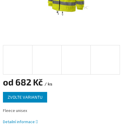
od
682 Kč
/ ks
Měrná
ZVOLTE VARIANTU
cena:
Fleece unisex
Detailní informace