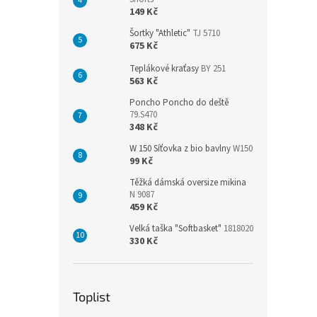
149 Kč
Šortky "Athletic"
TJ 5710
675 Kč
Teplákové kraťasy
BY 251
563 Kč
Poncho Poncho do deště
79.S470
348 Kč
W 150 Síťovka z bio bavlny
W150
99 Kč
Těžká dámská oversize mikina
N 9087
459 Kč
Velká taška "Softbasket"
1818020
330 Kč
Toplist