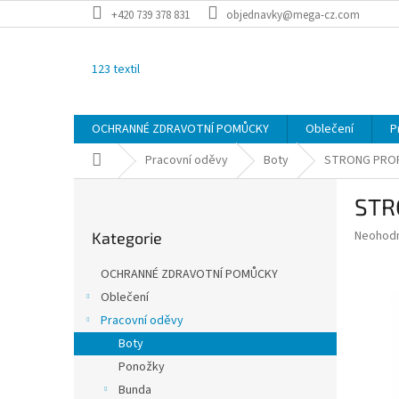
Přejít
+420 739 378 831
objednavky@mega-cz.com
na
obsah
123 textil
OCHRANNÉ ZDRAVOTNÍ POMŮCKY
Oblečení
P
Domů
Pracovní oděvy
Boty
STRONG PROF
P
STR
o
Přeskočit
s
Průměr
Neohod
Kategorie
kategorie
t
hodnoce
r
produkt
OCHRANNÉ ZDRAVOTNÍ POMŮCKY
a
je
Oblečení
0,0
n
z
Pracovní oděvy
n
5
í
Boty
hvězdič
p
Ponožky
a
Bunda