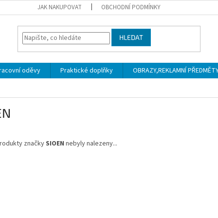
JAK NAKUPOVAT
OBCHODNÍ PODMÍNKY
HLEDAT
racovní oděvy
Praktické doplňky
OBRAZY,REKLAMNÍ PŘEDMĚTY a
EN
rodukty značky
SIOEN
nebyly nalezeny...