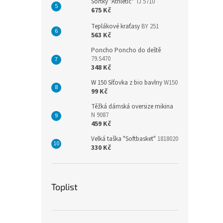
Šortky "Athletic"
TJ 5710
675 Kč
Teplákové kraťasy
BY 251
563 Kč
Poncho Poncho do deště
79.S470
348 Kč
W 150 Síťovka z bio bavlny
W150
99 Kč
Těžká dámská oversize mikina
N 9087
459 Kč
Velká taška "Softbasket"
1818020
330 Kč
Toplist