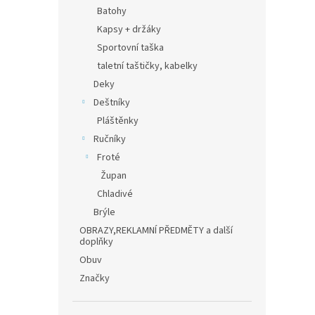
n
Batohy
e
Kapsy + držáky
l
Sportovní taška
taletní taštičky, kabelky
Deky
Deštníky
Pláštěnky
Ručníky
Froté
Župan
Chladivé
Brýle
OBRAZY,REKLAMNÍ PŘEDMĚTY a další
doplňky
Obuv
Značky