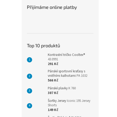
Přijímáme online platby
Top 10 produktů
Kontrastní tričko Cooltex®
43.0991
291 Kč
Pánské sportovní kraťasy s
vnitřními kalhotami
PA 1032
566 Kč
Pánské plavky
K 760
387 Kč
Šortky Jersey
Iconic 195 Jersey
Shorts
149 Kč