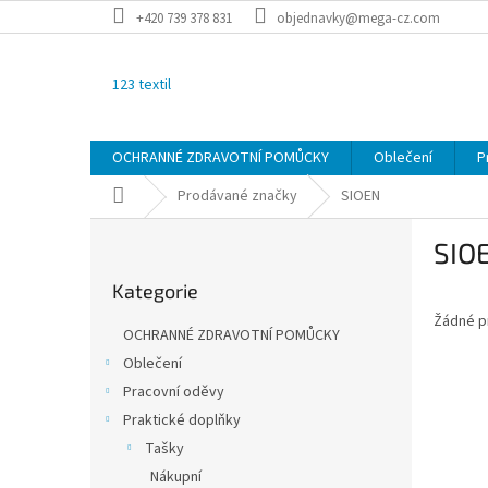
Přejít
+420 739 378 831
objednavky@mega-cz.com
na
obsah
123 textil
OCHRANNÉ ZDRAVOTNÍ POMŮCKY
Oblečení
P
Domů
Prodávané značky
SIOEN
P
SIO
o
Přeskočit
s
Kategorie
kategorie
t
Žádné p
r
OCHRANNÉ ZDRAVOTNÍ POMŮCKY
a
Oblečení
n
Pracovní oděvy
n
í
Praktické doplňky
p
Tašky
a
Nákupní