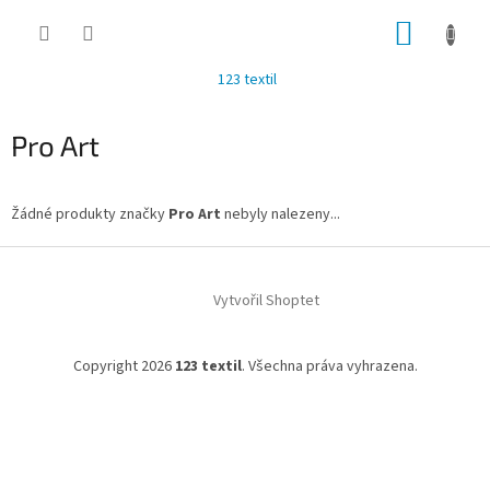
Přejít
NÁKUP
na
obsah
KOŠÍK
123 textil
Pro Art
Žádné produkty značky
Pro Art
nebyly nalezeny...
Z
á
Vytvořil Shoptet
p
a
t
Copyright 2026
123 textil
. Všechna práva vyhrazena.
í