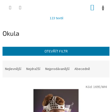
Přejít
NÁKUP
na
obsah
KOŠÍK
123 textil
Okula
OTEVŘÍT FILTR
Ř
a
Nejlevnější
Nejdražší
Nejprodávanější
Abecedně
z
e
V
n
Kód:
1695/WHI
ý
í
p
p
i
r
s
o