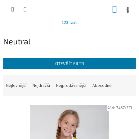
Přejít
NÁKUP
na
obsah
KOŠÍK
123 textil
Neutral
OTEVŘÍT FILTR
Ř
a
Nejlevnější
Nejdražší
Nejprodávanější
Abecedně
z
e
V
n
Kód:
7467/ZEL
ý
í
p
p
i
r
s
o