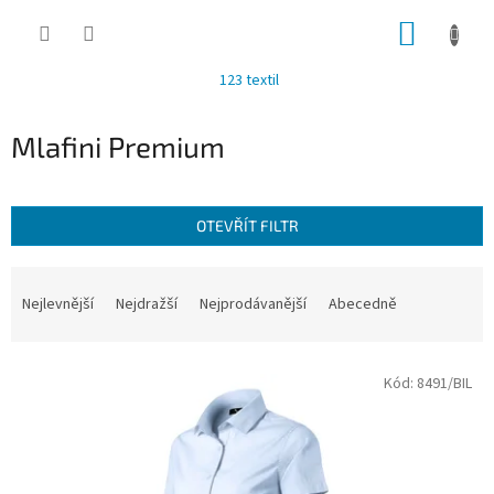
Přejít
NÁKUP
na
obsah
KOŠÍK
123 textil
Mlafini Premium
OTEVŘÍT FILTR
Ř
a
Nejlevnější
Nejdražší
Nejprodávanější
Abecedně
z
e
V
n
Kód:
8491/BIL
ý
í
p
p
i
r
s
o