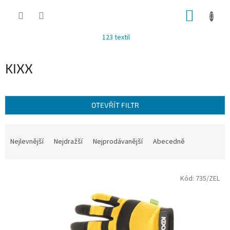
Přejít
NÁKUP
na
obsah
KOŠÍK
123 textil
KIXX
OTEVŘÍT FILTR
Ř
a
Nejlevnější
Nejdražší
Nejprodávanější
Abecedně
z
e
V
n
Kód:
735/ZEL
ý
í
p
p
i
r
s
o