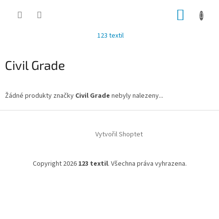
Přejít
NÁKUP
na
obsah
KOŠÍK
123 textil
Civil Grade
Žádné produkty značky
Civil Grade
nebyly nalezeny...
Z
á
Vytvořil Shoptet
p
a
t
Copyright 2026
123 textil
. Všechna práva vyhrazena.
í