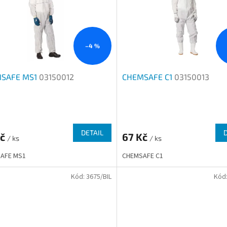
–4 %
SAFE MS1
03150012
CHEMSAFE C1
03150013
rné
Průměrné
cení
hodnocení
ktu
produktu
DETAIL
Kč
67 Kč
/ ks
je
/ ks
3,3
AFE MS1
CHEMSAFE C1
z
5
Kód:
3675/BIL
Kód
ček.
hvězdiček.