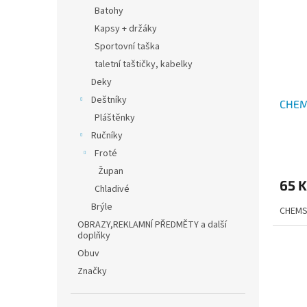
i
r
n
Batohy
s
o
e
Kapsy + držáky
p
d
l
r
u
Sportovní taška
o
k
taletní taštičky, kabelky
d
t
Deky
u
ů
Deštníky
CHEM
k
Pláštěnky
t
ů
Ručníky
Průmě
Froté
hodno
Župan
produ
65 
je
Chladivé
3,0
Brýle
CHEMS
z
OBRAZY,REKLAMNÍ PŘEDMĚTY a další
5
doplňky
hvězdi
Obuv
Značky