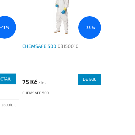
–11 %
–33 %
CHEMSAFE 500
03150010
Průměrné
hodnocení
produktu
DETAIL
DETAIL
75 Kč
je
/ ks
3,0
CHEMSAFE 500
z
5
:
3690/BIL
hvězdiček.