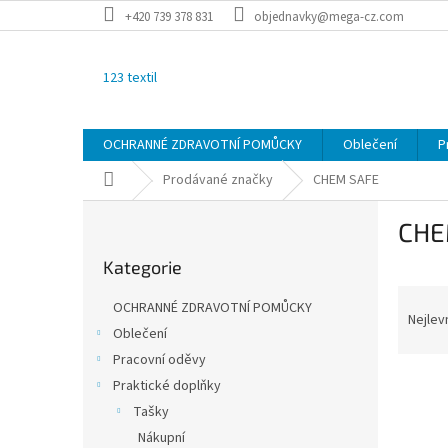
Přejít
+420 739 378 831
objednavky@mega-cz.com
na
obsah
123 textil
OCHRANNÉ ZDRAVOTNÍ POMŮCKY
Oblečení
P
Domů
Prodávané značky
CHEM SAFE
P
CHE
o
Přeskočit
s
Kategorie
kategorie
t
Ř
r
OCHRANNÉ ZDRAVOTNÍ POMŮCKY
a
a
Nejlev
Oblečení
z
n
Pracovní oděvy
e
n
V
n
í
Praktické doplňky
ý
í
p
Tašky
p
p
a
Nákupní