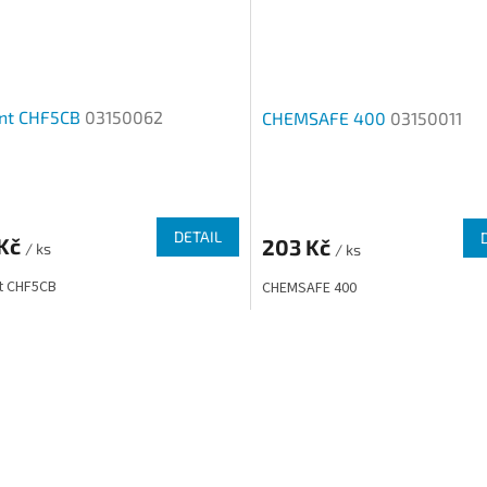
nt CHF5CB
03150062
CHEMSAFE 400
03150011
rné
cení
ktu
DETAIL
 Kč
203 Kč
/ ks
/ ks
t CHF5CB
CHEMSAFE 400
ček.
O
v
l
á
d
a
c
í