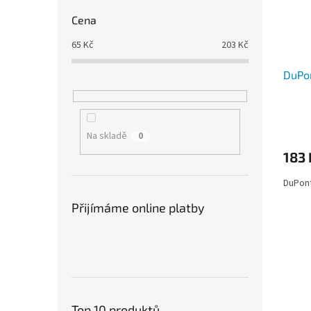
Cena
65
Kč
203
Kč
DuPo
Průmě
hodno
Na skladě
0
produ
183
je
5,0
DuPon
z
5
Přijímáme online platby
hvězdi
Top 10 produktů