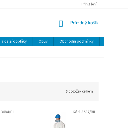
Přihlášení
NÁKUPNÍ
Prázdný košík
KOŠÍK
 další doplňky
Obuv
Obchodní podmínky
Napište nám
5
položek celkem
:
3684/BIL
Kód:
3687/BIL