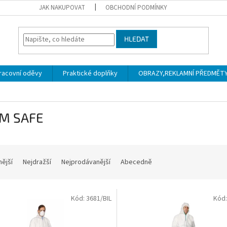
JAK NAKUPOVAT
OBCHODNÍ PODMÍNKY
HLEDAT
racovní oděvy
Praktické doplňky
OBRAZY,REKLAMNÍ PŘEDMĚTY a
M SAFE
nější
Nejdražší
Nejprodávanější
Abecedně
Kód:
3681/BIL
Kód