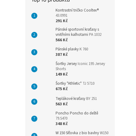
Kontrastní tričko Cooltex®
43.0991
291 Kč
Pánské sportovní kraťasy s
vnitřními kalhotami
PA 1032
566 Kč
Pánské plavky
K 760
387 Kč
Šortky Jersey
Iconic 195 Jersey
Shorts
149 Kč
Šortky "Athletic"
TJ 5710
675 Kč
Teplákové kraťasy
BY 251
563 Kč
Poncho Poncho do deště
79.S470
348 Kč
W 150 Síťovka z bio bavlny
W150