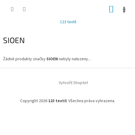
Přejít
NÁKUP
na
obsah
KOŠÍK
123 textil
SIOEN
Žádné produkty značky
SIOEN
nebyly nalezeny...
Z
á
Vytvořil Shoptet
p
a
t
Copyright 2026
123 textil
. Všechna práva vyhrazena.
í