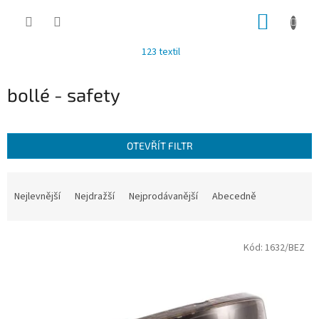
Přejít
NÁKUP
na
obsah
KOŠÍK
123 textil
bollé - safety
OTEVŘÍT FILTR
Ř
a
Nejlevnější
Nejdražší
Nejprodávanější
Abecedně
z
e
V
n
Kód:
1632/BEZ
ý
í
p
p
i
r
s
o