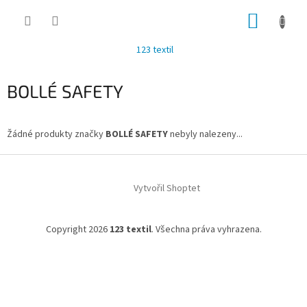
Přejít
NÁKUP
na
obsah
KOŠÍK
123 textil
BOLLÉ SAFETY
Žádné produkty značky
BOLLÉ SAFETY
nebyly nalezeny...
Z
á
Vytvořil Shoptet
p
a
t
Copyright 2026
123 textil
. Všechna práva vyhrazena.
í