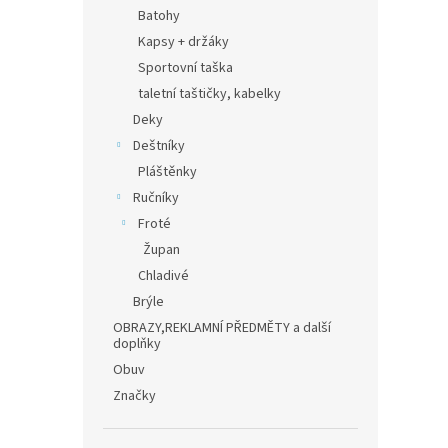
n
Batohy
e
Kapsy + držáky
l
Sportovní taška
taletní taštičky, kabelky
Deky
Deštníky
Pláštěnky
Ručníky
Froté
Župan
Chladivé
Brýle
OBRAZY,REKLAMNÍ PŘEDMĚTY a další
doplňky
Obuv
Značky