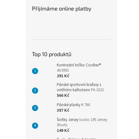
Přijímáme online platby
Top 10 produktů
Kontrastní tričko Cooltex®
43.0991
291 Kč
Pánské sportovní kraťasy s
vnitřními kalhotami
PA 1032
566 Kč
Pánské plavky
K 760
387 Kč
Šortky Jersey
Iconic 195 Jersey
Shorts
149 Kč