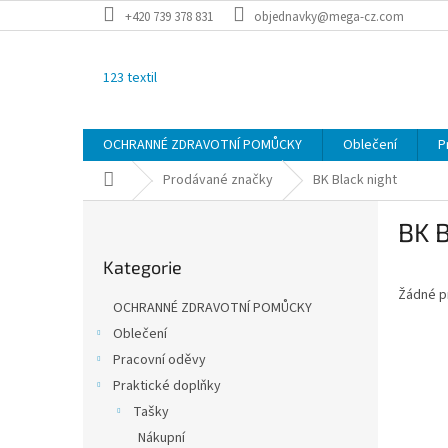
Přejít
+420 739 378 831
objednavky@mega-cz.com
na
obsah
123 textil
OCHRANNÉ ZDRAVOTNÍ POMŮCKY
Oblečení
P
Domů
Prodávané značky
BK Black night
P
BK B
o
Přeskočit
s
Kategorie
kategorie
t
Žádné p
r
OCHRANNÉ ZDRAVOTNÍ POMŮCKY
a
Oblečení
n
Pracovní oděvy
n
í
Praktické doplňky
p
Tašky
a
Nákupní