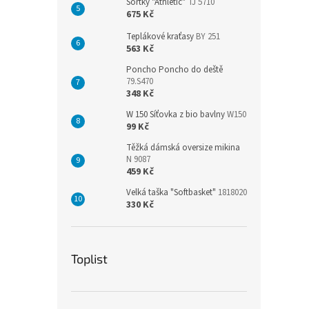
Šortky "Athletic"
TJ 5710
675 Kč
Teplákové kraťasy
BY 251
563 Kč
Poncho Poncho do deště
79.S470
348 Kč
W 150 Síťovka z bio bavlny
W150
99 Kč
Těžká dámská oversize mikina
N 9087
459 Kč
Velká taška "Softbasket"
1818020
330 Kč
Toplist