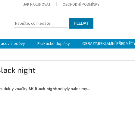
JAK NAKUPOVAT
OBCHODNÍ PODMÍNKY
HLEDAT
racovní oděvy
Praktické doplňky
OBRAZY,REKLAMNÍ PŘEDMĚTY a
lack night
rodukty značky
BK Black night
nebyly nalezeny...