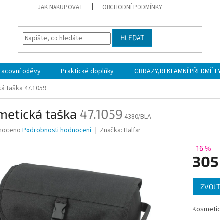
JAK NAKUPOVAT
OBCHODNÍ PODMÍNKY
HLEDAT
racovní oděvy
Praktické doplňky
OBRAZY,REKLAMNÍ PŘEDMĚTY a
ká taška
47.1059
metická taška
47.1059
4380/BLA
né
noceno
Podrobnosti hodnocení
Značka:
Halfar
ní
u
–16 %
305
Měrná
ZVOLT
cena:
ek.
Kosmetic