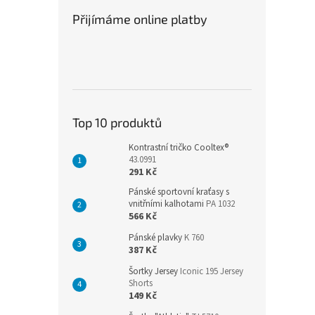
Přijímáme online platby
Top 10 produktů
Kontrastní tričko Cooltex®
43.0991
291 Kč
Pánské sportovní kraťasy s
vnitřními kalhotami
PA 1032
566 Kč
Pánské plavky
K 760
387 Kč
Šortky Jersey
Iconic 195 Jersey
Shorts
149 Kč