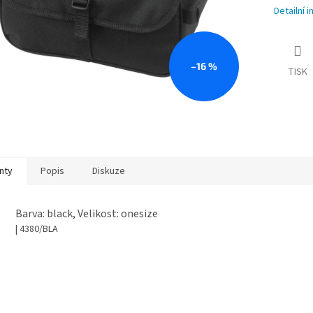
Detailní 
–16 %
TISK
nty
Popis
Diskuze
Barva: black, Velikost: onesize
| 4380/BLA