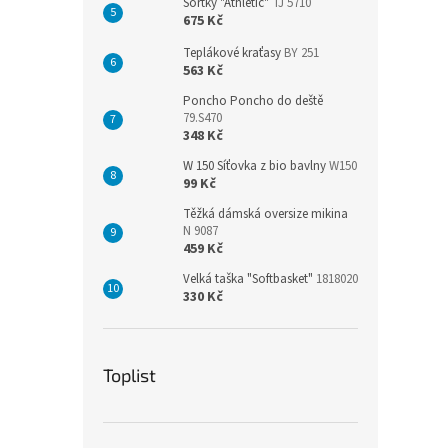
Šortky "Athletic"
TJ 5710
675 Kč
Teplákové kraťasy
BY 251
563 Kč
Poncho Poncho do deště
79.S470
348 Kč
W 150 Síťovka z bio bavlny
W150
99 Kč
Těžká dámská oversize mikina
N 9087
459 Kč
Velká taška "Softbasket"
1818020
330 Kč
Toplist