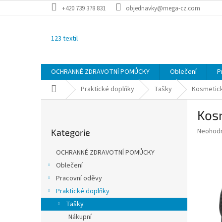
Přejít
+420 739 378 831
objednavky@mega-cz.com
na
obsah
123 textil
OCHRANNÉ ZDRAVOTNÍ POMŮCKY
Oblečení
P
Domů
Praktické doplňky
Tašky
Kosmetic
P
Kos
o
Přeskočit
s
Průměr
Neohod
Kategorie
kategorie
t
hodnoce
r
produkt
OCHRANNÉ ZDRAVOTNÍ POMŮCKY
a
je
Oblečení
0,0
n
z
Pracovní oděvy
n
5
í
Praktické doplňky
hvězdič
p
Tašky
a
Nákupní