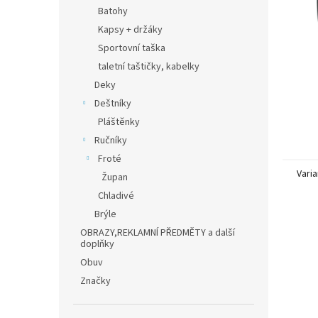
n
Batohy
e
Kapsy + držáky
l
Sportovní taška
taletní taštičky, kabelky
Deky
Deštníky
Pláštěnky
Ručníky
Froté
Varia
Župan
Chladivé
Brýle
OBRAZY,REKLAMNÍ PŘEDMĚTY a další
doplňky
Obuv
Značky