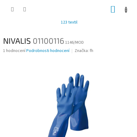
Přejít
NÁKUP
na
obsah
KOŠÍK
123 textil
NIVALIS
01100116
1146/MOD
Průměrné
1 hodnocení
Podrobnosti hodnocení
Značka:
fh
hodnocení
produktu
je
5,0
z
5
hvězdiček.