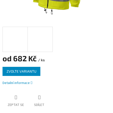
od
682 Kč
/ ks
Měrná
ZVOLTE VARIANTU
cena:
Detailní informace
ZEPTAT SE
SDÍLET