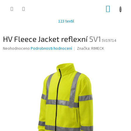
Přejít
NÁKUP
na
obsah
KOŠÍK
123 textil
HV Fleece Jacket reflexní
5V1
5V19714
Průměrné
Neohodnoceno
Podrobnosti hodnocení
Značka:
RIMECK
hodnocení
produktu
je
0,0
z
5
hvězdiček.