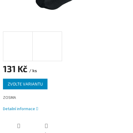
131 Kč
/ ks
Měrná
ZVOLTE VARIANTU
cena:
ZOSMA
Detailní informace