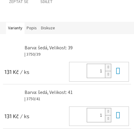
ZEPTAT SE
SDÍLET
Varianty
Popis
Diskuze
Barva: šedá, Velikost: 39
| 3750/39
Do 
131 Kč
/ ks
Barva: šedá, Velikost: 41
| 3750/41
Do 
131 Kč
/ ks