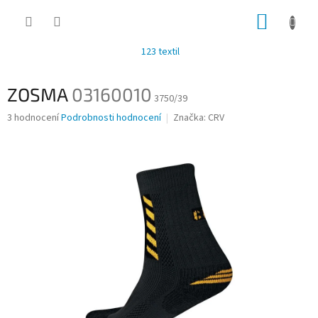
Přejít
NÁKUP
na
obsah
KOŠÍK
123 textil
ZOSMA
03160010
3750/39
Průměrné
3 hodnocení
Podrobnosti hodnocení
Značka:
CRV
hodnocení
produktu
je
1,3
z
5
hvězdiček.