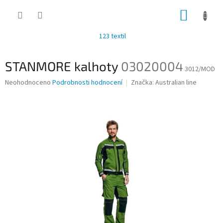
Přejít
NÁKUP
na
obsah
KOŠÍK
123 textil
STANMORE kalhoty
03020004
3012/MOD
Průměrné
Neohodnoceno
Podrobnosti hodnocení
Značka:
Australian line
hodnocení
produktu
je
0,0
z
5
hvězdiček.