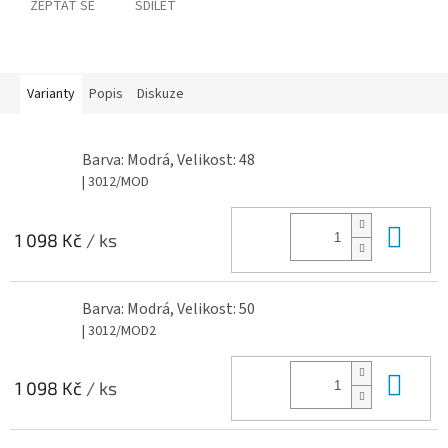
ZEPTAT SE
SDÍLET
Varianty
Popis
Diskuze
Barva: Modrá, Velikost: 48
| 3012/MOD
Do 
1 098 Kč
/ ks
Barva: Modrá, Velikost: 50
| 3012/MOD2
Do 
1 098 Kč
/ ks