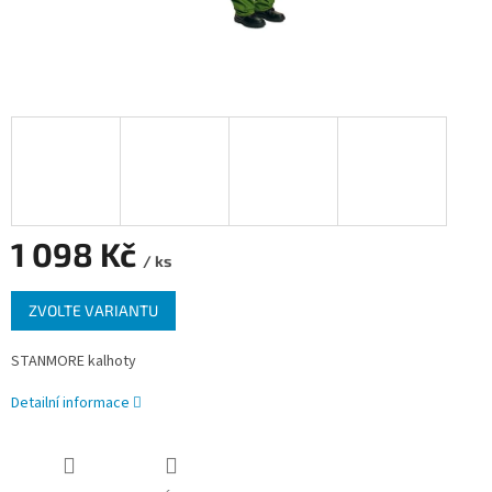
1 098 Kč
/ ks
Měrná
ZVOLTE VARIANTU
cena:
STANMORE kalhoty
Detailní informace