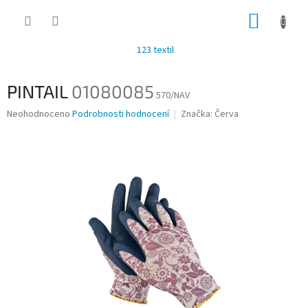
Přejít
NÁKUP
na
obsah
KOŠÍK
123 textil
PINTAIL
01080085
570/NAV
Průměrné
Neohodnoceno
Podrobnosti hodnocení
Značka:
Červa
hodnocení
produktu
je
0,0
z
5
hvězdiček.