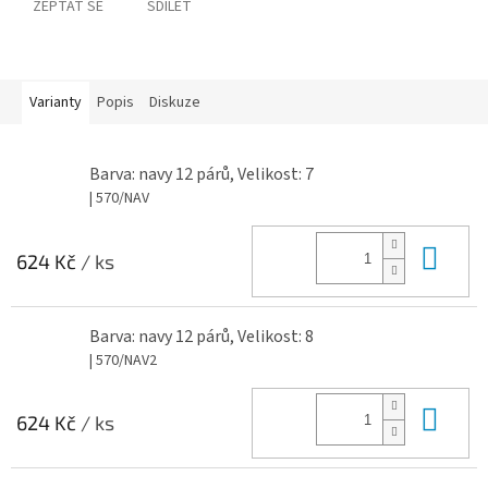
ZEPTAT SE
SDÍLET
Varianty
Popis
Diskuze
Barva: navy 12 párů, Velikost: 7
| 570/NAV
Do 
624 Kč
/ ks
Barva: navy 12 párů, Velikost: 8
| 570/NAV2
Do 
624 Kč
/ ks