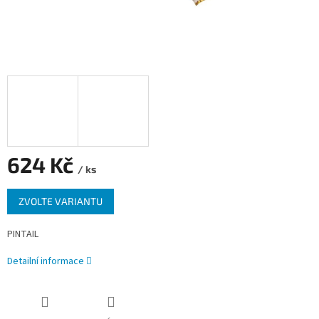
624 Kč
/ ks
Měrná
ZVOLTE VARIANTU
cena:
PINTAIL
Detailní informace