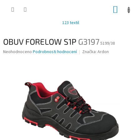
Přejít
NÁKUP
na
obsah
KOŠÍK
123 textil
OBUV FORELOW S1P
G3197
5199/38
Průměrné
Neohodnoceno
Podrobnosti hodnocení
Značka:
Ardon
hodnocení
produktu
je
0,0
z
5
hvězdiček.