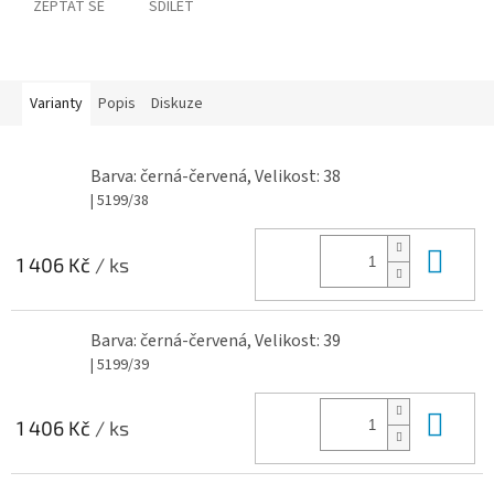
ZEPTAT SE
SDÍLET
Varianty
Popis
Diskuze
Barva: černá-červená, Velikost: 38
| 5199/38
Do 
1 406 Kč
/ ks
Barva: černá-červená, Velikost: 39
| 5199/39
Do 
1 406 Kč
/ ks