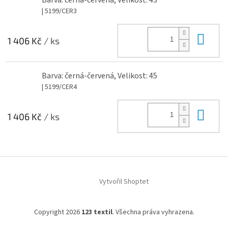
Barva: černá-červená, Velikost: 43
| 5199/CER3
Do 
1 406 Kč
/ ks
Barva: černá-červená, Velikost: 45
| 5199/CER4
Do 
1 406 Kč
/ ks
Z
á
Vytvořil Shoptet
p
a
t
Copyright 2026
123 textil
. Všechna práva vyhrazena.
í