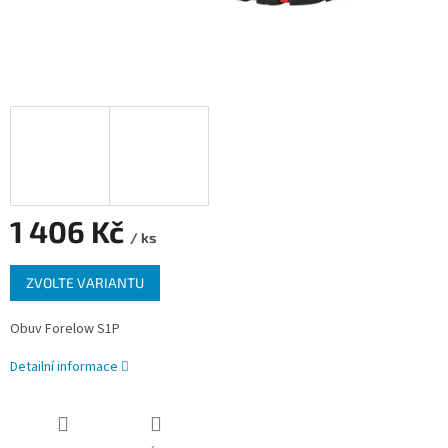
1 406 Kč
/ ks
Měrná
ZVOLTE VARIANTU
cena:
Obuv Forelow S1P
Detailní informace