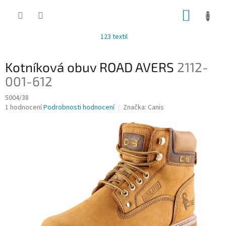
Přejít
NÁKUP
na
obsah
KOŠÍK
123 textil
Kotníková obuv ROAD AVERS
2112-
001-612
5004/38
Průměrné
1 hodnocení
Podrobnosti hodnocení
Značka:
Canis
hodnocení
produktu
je
3,0
z
5
hvězdiček.