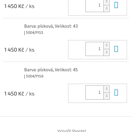
Do 
1 450 Kč
/ ks
Barva: písková, Velikost: 43
| 5004/PIS5
Do 
1 450 Kč
/ ks
Barva: písková, Velikost: 45
| 5004/PIS6
Do 
1 450 Kč
/ ks
Z
á
Vytvořil Shoptet