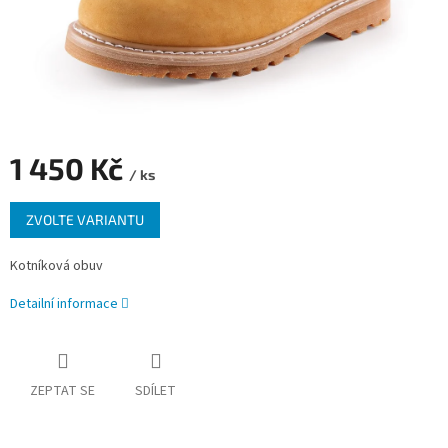
1 450 Kč
/ ks
Měrná
ZVOLTE VARIANTU
cena:
Kotníková obuv
Detailní informace
ZEPTAT SE
SDÍLET