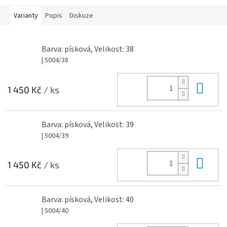
Varianty
Popis
Diskuze
Barva: písková, Velikost: 38
| 5004/38
Do 
1 450 Kč
/ ks
Barva: písková, Velikost: 39
| 5004/39
Do 
1 450 Kč
/ ks
Barva: písková, Velikost: 40
| 5004/40