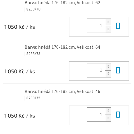
Barva: hnědá 176-182 cm, Velikost: 62
| 8283/70
Do 
1 050 Kč
/ ks
Barva: hnědá 176-182 cm, Velikost: 64
| 8283/73
Do 
1 050 Kč
/ ks
Barva: hnědá 176-182 cm, Velikost: 46
| 8283/75
Do 
1 050 Kč
/ ks