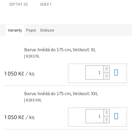
ZEPTAT SE
SDÍLET
Varianty
Popis
Diskuze
Barva: hnědá do 175 cm, Velikost: XL
| 8283/XL
Do 
1 050 Kč
/ ks
Barva: hnědá do 175 cm, Velikost: XXL
| 8283/XXL
Do 
1 050 Kč
/ ks