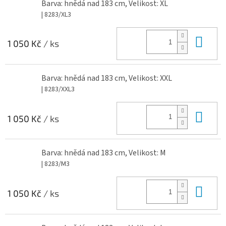
Barva: hnědá nad 183 cm, Velikost: XL
| 8283/XL3
Do 
1 050 Kč
/ ks
Barva: hnědá nad 183 cm, Velikost: XXL
| 8283/XXL3
Do 
1 050 Kč
/ ks
Barva: hnědá nad 183 cm, Velikost: M
| 8283/M3
Do 
1 050 Kč
/ ks