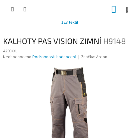
Přejít
NÁKUP
na
obsah
KOŠÍK
123 textil
KALHOTY PAS VISION ZIMNÍ
H9148
4293/XL
Průměrné
Neohodnoceno
Podrobnosti hodnocení
Značka:
Ardon
hodnocení
produktu
je
0,0
z
5
hvězdiček.