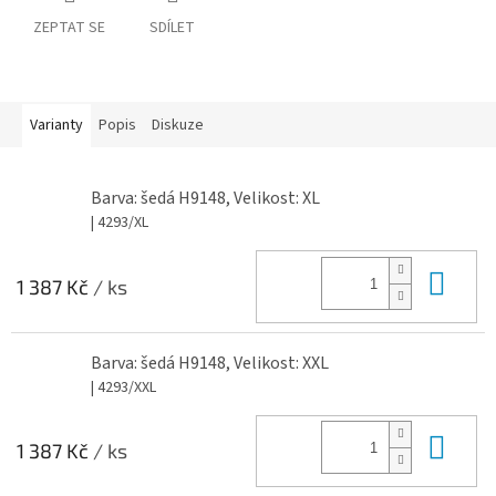
ZEPTAT SE
SDÍLET
Varianty
Popis
Diskuze
Barva: šedá H9148, Velikost: XL
| 4293/XL
Do 
1 387 Kč
/ ks
Barva: šedá H9148, Velikost: XXL
| 4293/XXL
Do 
1 387 Kč
/ ks