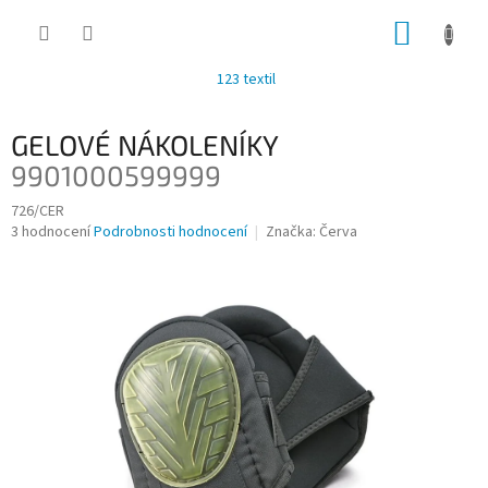
Přejít
NÁKUP
na
obsah
KOŠÍK
123 textil
GELOVÉ NÁKOLENÍKY
9901000599999
726/CER
Průměrné
3 hodnocení
Podrobnosti hodnocení
Značka:
Červa
hodnocení
produktu
je
3,3
z
5
hvězdiček.