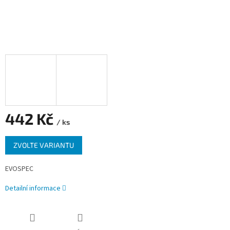
442 Kč
/ ks
Měrná
ZVOLTE VARIANTU
cena:
EVOSPEC
Detailní informace