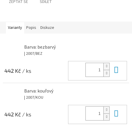
ZEPTAT SE
SDÍLET
Varianty
Popis
Diskuze
Barva: bezbarvý
| 2007/BEZ
Do 
442 Kč
/ ks
Barva: kouřový
| 2007/KOU
Do 
442 Kč
/ ks