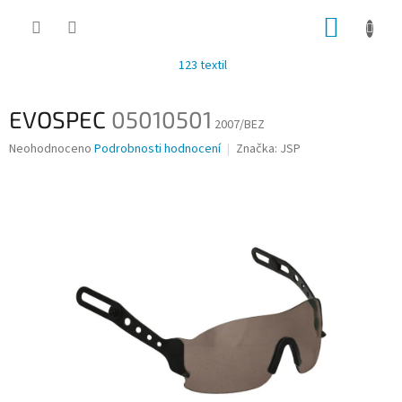
Přejít
NÁKUP
na
obsah
KOŠÍK
123 textil
EVOSPEC
05010501
2007/BEZ
Průměrné
Neohodnoceno
Podrobnosti hodnocení
Značka:
JSP
hodnocení
produktu
je
0,0
z
5
hvězdiček.