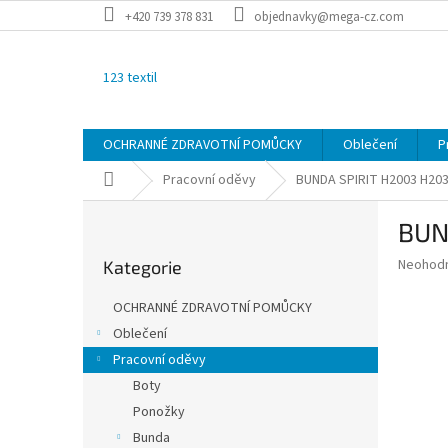
Přejít
+420 739 378 831
objednavky@mega-cz.com
na
obsah
123 textil
OCHRANNÉ ZDRAVOTNÍ POMŮCKY
Oblečení
P
Domů
Pracovní oděvy
BUNDA SPIRIT
H2003 H20
P
BUN
o
Přeskočit
s
Průměr
Neohod
Kategorie
kategorie
t
hodnoce
r
produkt
OCHRANNÉ ZDRAVOTNÍ POMŮCKY
a
je
Oblečení
0,0
n
z
Pracovní oděvy
n
5
í
Boty
hvězdič
p
Ponožky
a
Bunda