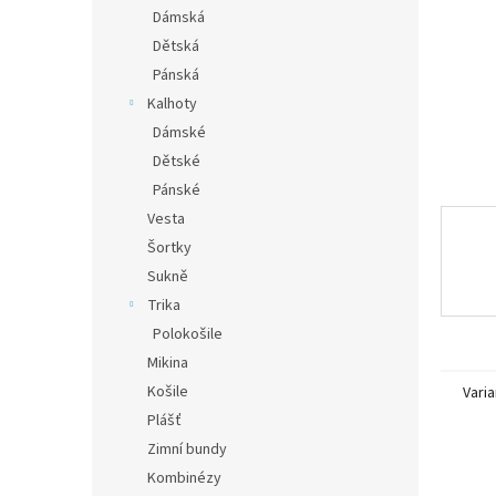
n
Dámská
e
Dětská
l
Pánská
Kalhoty
Dámské
Dětské
Pánské
Vesta
Šortky
Sukně
Trika
Polokošile
Mikina
Košile
Varia
Plášť
Zimní bundy
Kombinézy