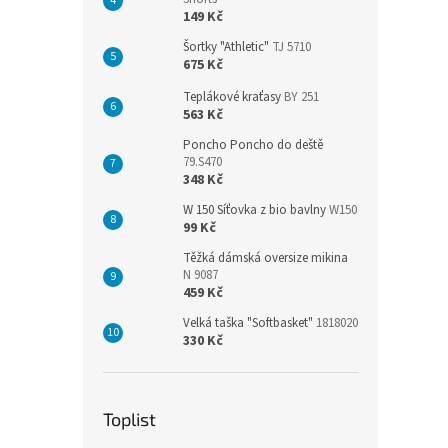
149 Kč
Šortky "Athletic"
TJ 5710
675 Kč
Teplákové kraťasy
BY 251
563 Kč
Poncho Poncho do deště
79.S470
348 Kč
W 150 Síťovka z bio bavlny
W150
99 Kč
Těžká dámská oversize mikina
N 9087
459 Kč
Velká taška "Softbasket"
1818020
330 Kč
Toplist