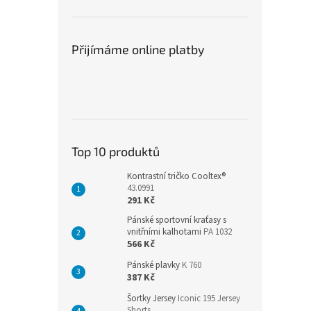
Přijímáme online platby
Top 10 produktů
Kontrastní tričko Cooltex®
43.0991
291 Kč
Pánské sportovní kraťasy s
vnitřními kalhotami
PA 1032
566 Kč
Pánské plavky
K 760
387 Kč
Šortky Jersey
Iconic 195 Jersey
Shorts