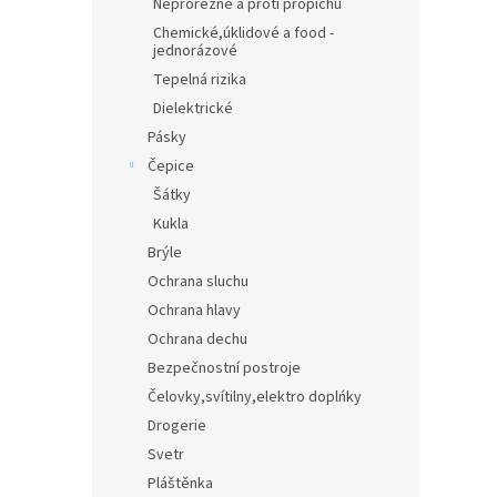
Neprořezné a proti propichu
Chemické,úklidové a food -
jednorázové
Tepelná rizika
Dielektrické
Pásky
Čepice
Šátky
Kukla
Brýle
Ochrana sluchu
Ochrana hlavy
Ochrana dechu
Bezpečnostní postroje
Čelovky,svítilny,elektro doplńky
Drogerie
Svetr
Pláštěnka