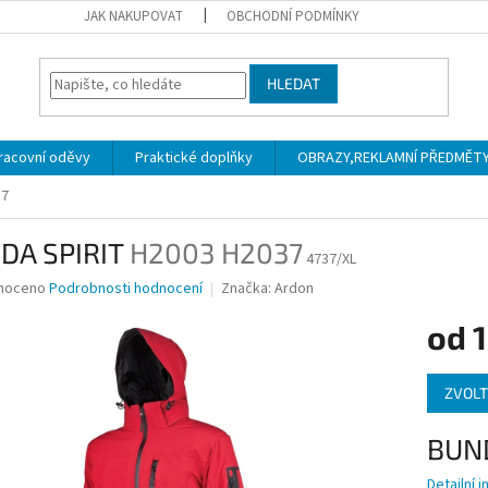
JAK NAKUPOVAT
OBCHODNÍ PODMÍNKY
HLEDAT
racovní oděvy
Praktické doplňky
OBRAZY,REKLAMNÍ PŘEDMĚTY a
37
DA SPIRIT
H2003 H2037
4737/XL
né
noceno
Podrobnosti hodnocení
Značka:
Ardon
ní
od
1
u
Měrná
ZVOLT
cena:
ek.
BUND
Detailní 