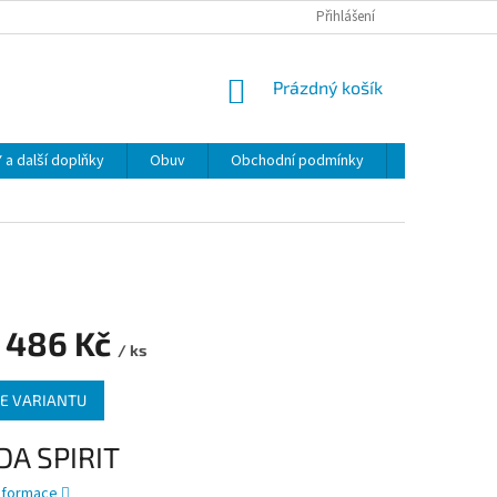
Přihlášení
NÁKUPNÍ
Prázdný košík
KOŠÍK
 další doplňky
Obuv
Obchodní podmínky
Napište nám
 486 Kč
/ ks
E VARIANTU
A SPIRIT
informace