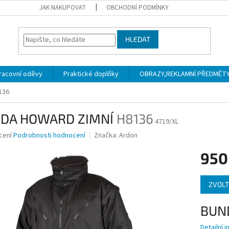
JAK NAKUPOVAT
OBCHODNÍ PODMÍNKY
HLEDAT
racovní oděvy
Praktické doplňky
OBRAZY,REKLAMNÍ PŘEDMĚTY a
136
DA HOWARD ZIMNÍ
H8136
4719/XL
né
cení
Podrobnosti hodnocení
Značka:
Ardon
ní
950
u
Měrná
ZVOLT
cena:
ek.
BUN
Detailní 