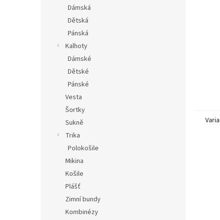
n
Dámská
e
Dětská
l
Pánská
Kalhoty
Dámské
Dětské
Pánské
Vesta
Šortky
Varia
Sukně
Trika
Polokošile
Mikina
Košile
Plášť
Zimní bundy
Kombinézy