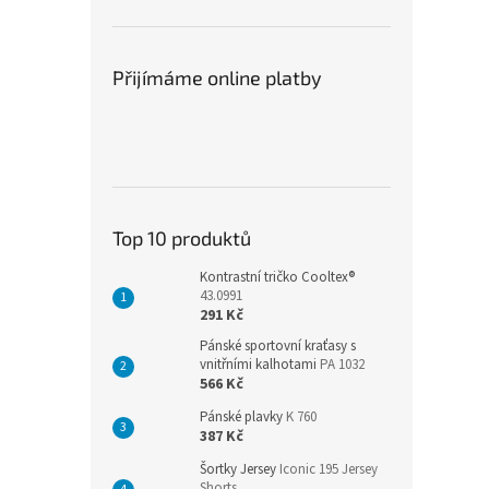
Přijímáme online platby
Top 10 produktů
Kontrastní tričko Cooltex®
43.0991
291 Kč
Pánské sportovní kraťasy s
vnitřními kalhotami
PA 1032
566 Kč
Pánské plavky
K 760
387 Kč
Šortky Jersey
Iconic 195 Jersey
Shorts