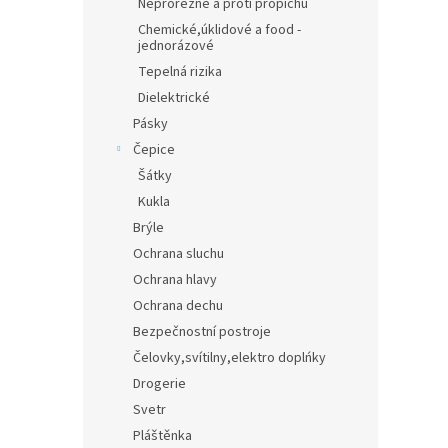
Neprořezné a proti propichu
Chemické,úklidové a food -
jednorázové
Tepelná rizika
Dielektrické
Pásky
Čepice
Šátky
Kukla
Brýle
Ochrana sluchu
Ochrana hlavy
Ochrana dechu
Bezpečnostní postroje
Čelovky,svítilny,elektro doplńky
Drogerie
Svetr
Pláštěnka