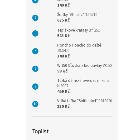
149 Kč
Šortky "Athletic"
TJ 5710
675 Kč
Teplákové kraťasy
BY 251
563 Kč
Poncho Poncho do deště
79.S470
348 Kč
W 150 Síťovka z bio bavlny
W150
99 Kč
Těžká dámská oversize mikina
N 9087
459 Kč
Velká taška "Softbasket"
1818020
330 Kč
Toplist