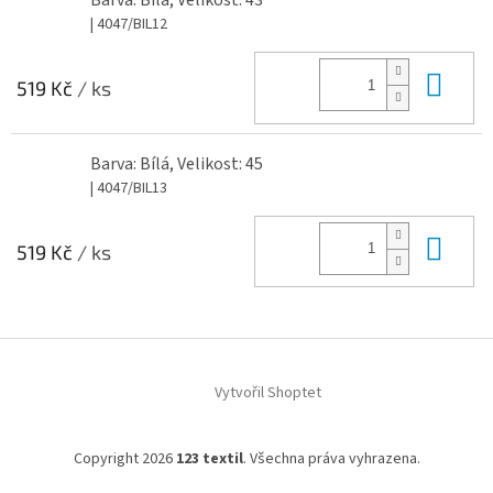
Barva: Bílá, Velikost: 43
| 4047/BIL12
Do 
519 Kč
/ ks
Barva: Bílá, Velikost: 45
| 4047/BIL13
Do 
519 Kč
/ ks
Z
á
Vytvořil Shoptet
p
a
t
Copyright 2026
123 textil
. Všechna práva vyhrazena.
í