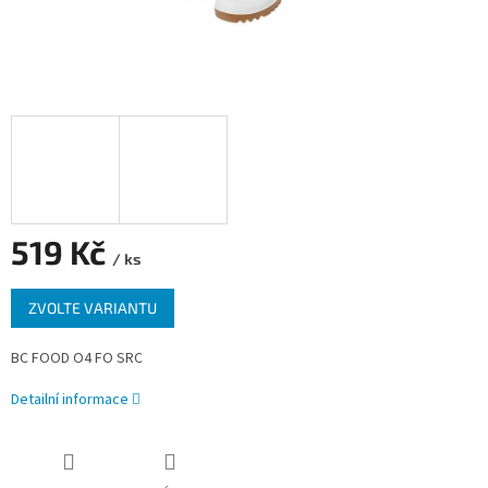
519 Kč
/ ks
Měrná
ZVOLTE VARIANTU
cena:
BC FOOD O4 FO SRC
Detailní informace