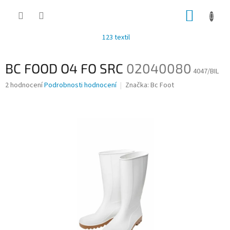
Přejít
NÁKUP
na
obsah
KOŠÍK
123 textil
BC FOOD O4 FO SRC
02040080
4047/BIL
Průměrné
2 hodnocení
Podrobnosti hodnocení
Značka:
Bc Foot
hodnocení
produktu
je
4,0
z
5
hvězdiček.