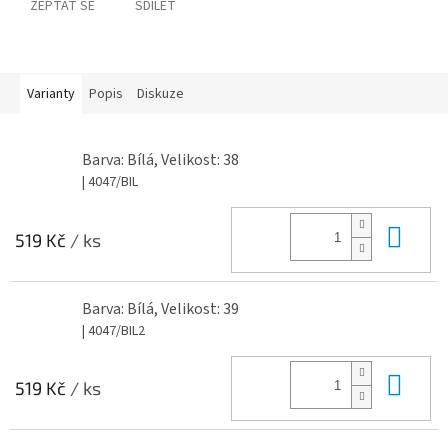
ZEPTAT SE
SDÍLET
Varianty
Popis
Diskuze
Barva: Bílá, Velikost: 38
| 4047/BIL
Do 
519 Kč
/ ks
Barva: Bílá, Velikost: 39
| 4047/BIL2
Do 
519 Kč
/ ks