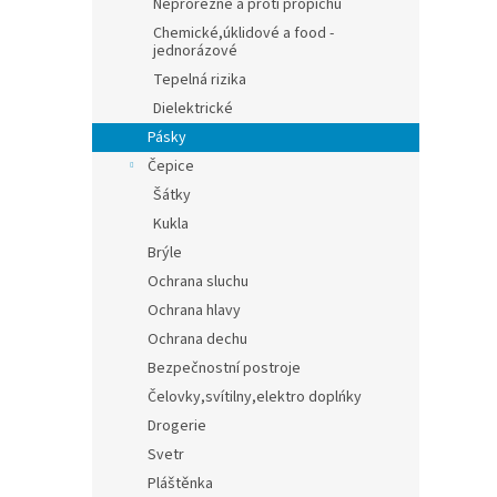
Neprořezné a proti propichu
Chemické,úklidové a food -
jednorázové
Tepelná rizika
Dielektrické
Pásky
Čepice
Šátky
Kukla
Brýle
Ochrana sluchu
Ochrana hlavy
Ochrana dechu
Bezpečnostní postroje
Čelovky,svítilny,elektro doplńky
Drogerie
Svetr
Pláštěnka