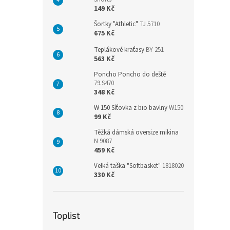
149 Kč
Šortky "Athletic"
TJ 5710
675 Kč
Teplákové kraťasy
BY 251
563 Kč
Poncho Poncho do deště
79.S470
348 Kč
W 150 Síťovka z bio bavlny
W150
99 Kč
Těžká dámská oversize mikina
N 9087
459 Kč
Velká taška "Softbasket"
1818020
330 Kč
Toplist