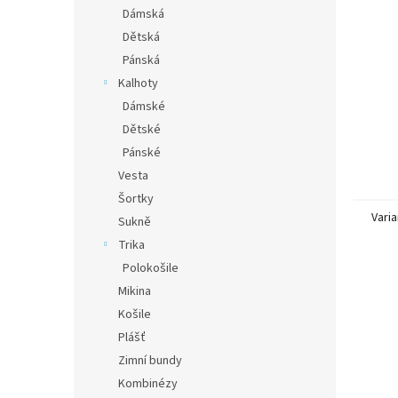
n
Dámská
e
Dětská
l
Pánská
Kalhoty
Dámské
Dětské
Pánské
Vesta
Šortky
Varia
Sukně
Trika
Polokošile
Mikina
Košile
Plášť
Zimní bundy
Kombinézy