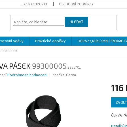
JAK NAKUPOVAT
OBCHODNÍ PODMÍNKY
HLEDAT
racovní oděvy
Praktické doplňky
OBRAZY,REKLAMNÍ PŘEDMĚTY a
K
99300005
VA PÁSEK
99300005
3855/XL
né
cení
Podrobnosti hodnocení
Značka:
Červa
ní
116
u
Měrná
ZVOLT
cena:
ek.
ČERVA P
Detailní 