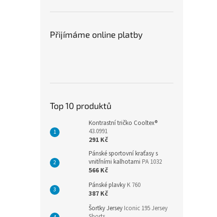
Přijímáme online platby
Top 10 produktů
Kontrastní tričko Cooltex®
43.0991
291 Kč
Pánské sportovní kraťasy s
vnitřními kalhotami
PA 1032
566 Kč
Pánské plavky
K 760
387 Kč
Šortky Jersey
Iconic 195 Jersey
Shorts