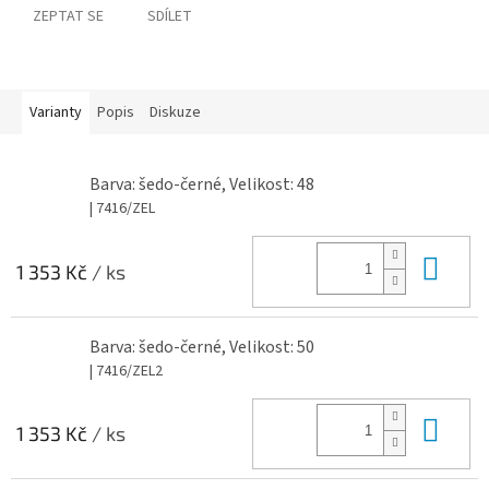
ZEPTAT SE
SDÍLET
Varianty
Popis
Diskuze
Barva: šedo-černé, Velikost: 48
| 7416/ZEL
Do 
1 353 Kč
/ ks
Barva: šedo-černé, Velikost: 50
| 7416/ZEL2
Do 
1 353 Kč
/ ks