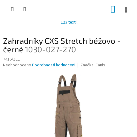
Přejít
NÁKUP
na
obsah
KOŠÍK
123 textil
Zahradníky CXS Stretch béžovo -
černé
1030-027-270
7416/ZEL
Průměrné
Neohodnoceno
Podrobnosti hodnocení
Značka:
Canis
hodnocení
produktu
je
0,0
z
5
hvězdiček.