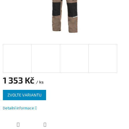
1 353 Kč
/ ks
Měrná
ZVOLTE VARIANTU
cena:
Detailní informace