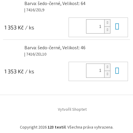
Barva: šedo-černé, Velikost: 64
| 7416/ZEL9
Do 
1 353 Kč
/ ks
Barva: šedo-černé, Velikost: 46
| 7416/ZEL10
Do 
1 353 Kč
/ ks
Z
á
Vytvořil Shoptet
p
a
t
Copyright 2026
123 textil
. Všechna práva vyhrazena.
í