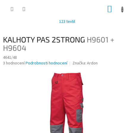
Přejít
NÁKUP
na
obsah
KOŠÍK
123 textil
KALHOTY PAS 2STRONG
H9601 +
H9604
4641/48
Průměrné
3 hodnocení
Podrobnosti hodnocení
Značka:
Ardon
hodnocení
produktu
je
2,0
z
5
hvězdiček.