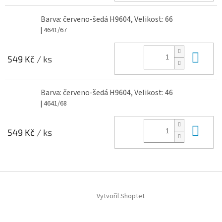
Barva: červeno-šedá H9604, Velikost: 66
| 4641/67
Do 
549 Kč
/ ks
Barva: červeno-šedá H9604, Velikost: 46
| 4641/68
Do 
549 Kč
/ ks
Z
á
Vytvořil Shoptet
p
a
t