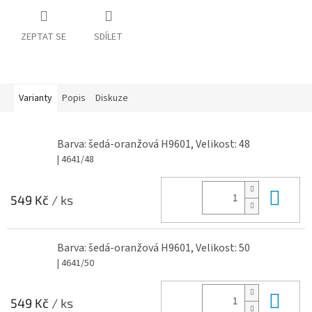
ZEPTAT SE
SDÍLET
Varianty
Popis
Diskuze
Barva: šedá-oranžová H9601, Velikost: 48
| 4641/48
Do 
549 Kč
/ ks
Barva: šedá-oranžová H9601, Velikost: 50
| 4641/50
Do 
549 Kč
/ ks