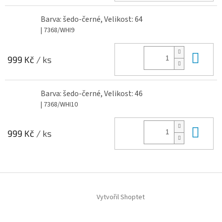
Barva: šedo-černé, Velikost: 64
| 7368/WHI9
Do 
999 Kč
/ ks
Barva: šedo-černé, Velikost: 46
| 7368/WHI10
Do 
999 Kč
/ ks
Z
á
Vytvořil Shoptet
p
a
t