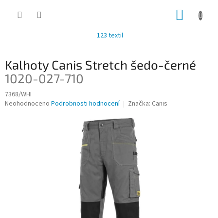
Přejít
NÁKUP
na
obsah
KOŠÍK
123 textil
Kalhoty Canis Stretch šedo-černé
1020-027-710
7368/WHI
Průměrné
Neohodnoceno
Podrobnosti hodnocení
Značka:
Canis
hodnocení
produktu
je
0,0
z
5
hvězdiček.