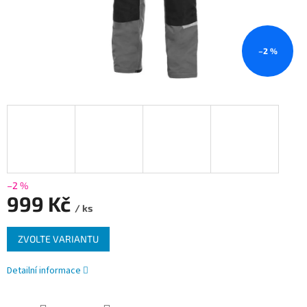
–2 %
–2 %
999 Kč
/ ks
Měrná
ZVOLTE VARIANTU
cena:
Detailní informace