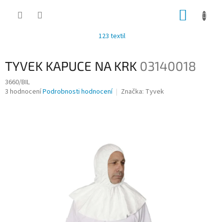
Přejít
NÁKUP
na
obsah
KOŠÍK
123 textil
TYVEK KAPUCE NA KRK
03140018
3660/BIL
Průměrné
3 hodnocení
Podrobnosti hodnocení
Značka:
Tyvek
hodnocení
produktu
je
3,7
z
5
hvězdiček.