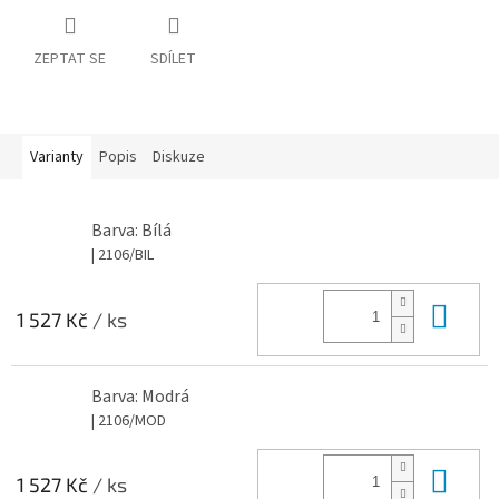
ZEPTAT SE
SDÍLET
Varianty
Popis
Diskuze
Barva: Bílá
| 2106/BIL
Do 
1 527 Kč
/ ks
Barva: Modrá
| 2106/MOD
Do 
1 527 Kč
/ ks