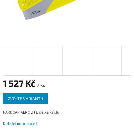
1 527 Kč
/ ks
Měrná
ZVOLTE VARIANTU
cena:
HARDCAP AEROLITE délka kšiltu
Detailní informace