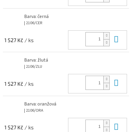
Barva: černá
| 2106/CER
Do 
1 527 Kč
/ ks
Barva: žlutá
| 2106/ZLU
Do 
1 527 Kč
/ ks
Barva: oranžová
| 2106/ORA
Do 
1 527 Kč
/ ks