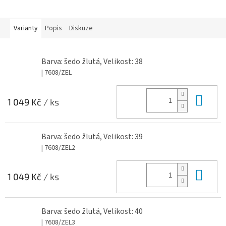
Varianty
Popis
Diskuze
Barva: šedo žlutá, Velikost: 38
| 7608/ZEL
Do 
1 049 Kč
/ ks
Barva: šedo žlutá, Velikost: 39
| 7608/ZEL2
Do 
1 049 Kč
/ ks
Barva: šedo žlutá, Velikost: 40
| 7608/ZEL3