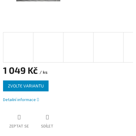
1 049 Kč
/ ks
Měrná
ZVOLTE VARIANTU
cena:
Detailní informace
ZEPTAT SE
SDÍLET