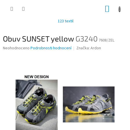
Přejít
NÁKUP
na
obsah
KOŠÍK
123 textil
Obuv SUNSET yellow
G3240
7608/ZEL
Průměrné
Neohodnoceno
Podrobnosti hodnocení
Značka:
Ardon
hodnocení
produktu
je
0,0
z
5
hvězdiček.