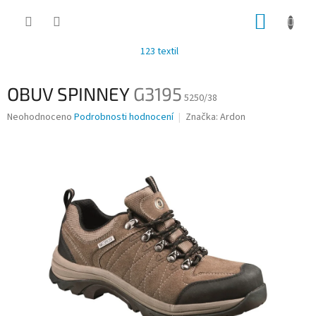
Přejít
NÁKUP
na
obsah
KOŠÍK
123 textil
OBUV SPINNEY
G3195
5250/38
Průměrné
Neohodnoceno
Podrobnosti hodnocení
Značka:
Ardon
hodnocení
produktu
je
0,0
z
5
hvězdiček.