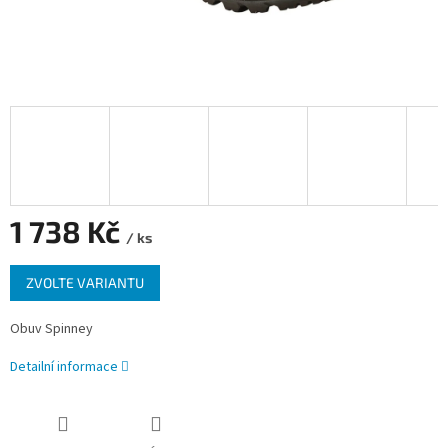
1 738 Kč
/ ks
Měrná
ZVOLTE VARIANTU
cena:
Obuv Spinney
Detailní informace