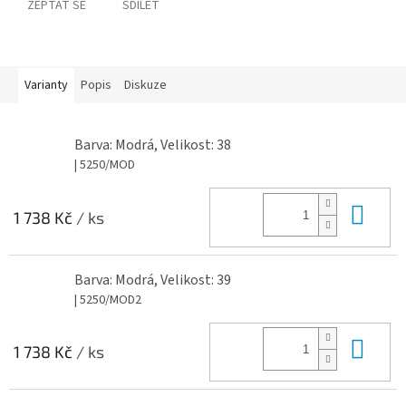
ZEPTAT SE
SDÍLET
Varianty
Popis
Diskuze
Barva: Modrá, Velikost: 38
| 5250/MOD
Do 
1 738 Kč
/ ks
Barva: Modrá, Velikost: 39
| 5250/MOD2
Do 
1 738 Kč
/ ks