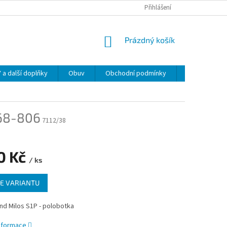
Přihlášení
NÁKUPNÍ
Prázdný košík
KOŠÍK
 další doplňky
Obuv
Obchodní podmínky
Napište nám
68-806
7112/38
0 Kč
/ ks
E VARIANTU
nd Milos S1P - polobotka
informace