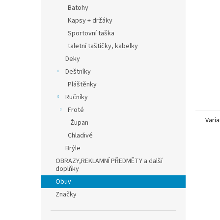
n
Batohy
e
Kapsy + držáky
l
Sportovní taška
taletní taštičky, kabelky
Deky
Deštníky
Pláštěnky
Ručníky
Froté
Varia
Župan
Chladivé
Brýle
OBRAZY,REKLAMNÍ PŘEDMĚTY a další
doplňky
Obuv
Značky