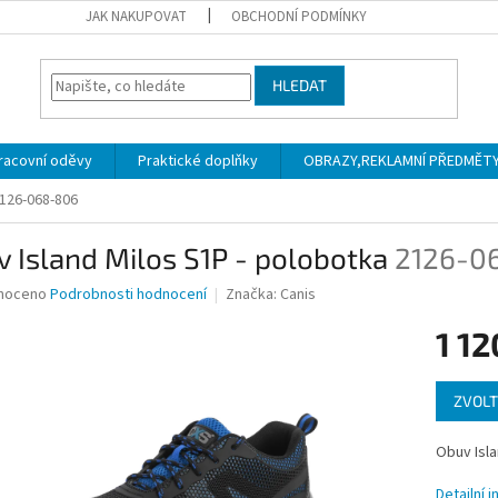
JAK NAKUPOVAT
OBCHODNÍ PODMÍNKY
HLEDAT
racovní oděvy
Praktické doplňky
OBRAZY,REKLAMNÍ PŘEDMĚTY a
126-068-806
 Island Milos S1P - polobotka
2126-0
né
noceno
Podrobnosti hodnocení
Značka:
Canis
ní
1 12
u
Měrná
ZVOLT
cena:
ek.
Obuv Isla
Detailní 