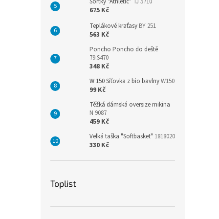
Šortky "Athletic"
TJ 5710
675 Kč
Teplákové kraťasy
BY 251
563 Kč
Poncho Poncho do deště
79.S470
348 Kč
W 150 Síťovka z bio bavlny
W150
99 Kč
Těžká dámská oversize mikina
N 9087
459 Kč
Velká taška "Softbasket"
1818020
330 Kč
Toplist