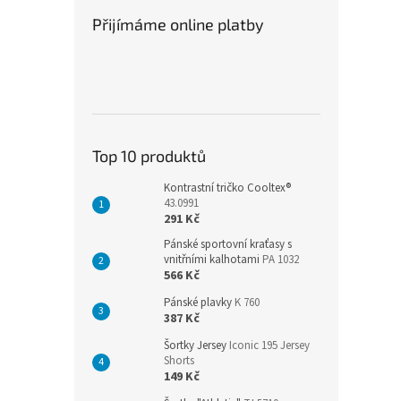
Přijímáme online platby
Top 10 produktů
Kontrastní tričko Cooltex®
43.0991
291 Kč
Pánské sportovní kraťasy s
vnitřními kalhotami
PA 1032
566 Kč
Pánské plavky
K 760
387 Kč
Šortky Jersey
Iconic 195 Jersey
Shorts
149 Kč