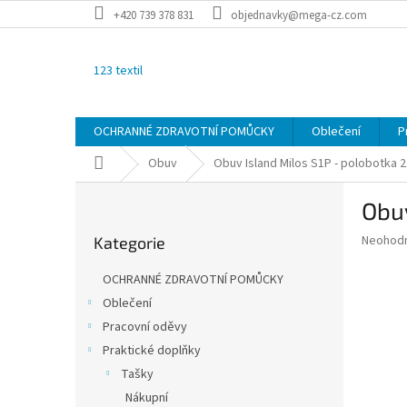
Přejít
+420 739 378 831
objednavky@mega-cz.com
na
obsah
123 textil
OCHRANNÉ ZDRAVOTNÍ POMŮCKY
Oblečení
P
Domů
Obuv
Obuv Island Milos S1P - polobotka
2
P
Obuv
o
Přeskočit
s
Průměr
Neohod
Kategorie
kategorie
t
hodnoce
r
produkt
OCHRANNÉ ZDRAVOTNÍ POMŮCKY
a
je
Oblečení
0,0
n
z
Pracovní oděvy
n
5
í
Praktické doplňky
hvězdič
p
Tašky
a
Nákupní