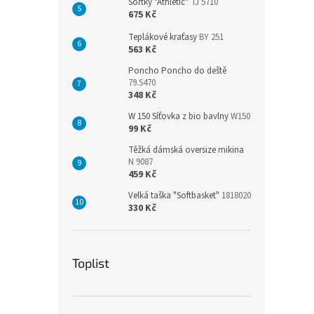
Šortky "Athletic"
TJ 5710
675 Kč
Teplákové kraťasy
BY 251
563 Kč
Poncho Poncho do deště
79.S470
348 Kč
W 150 Síťovka z bio bavlny
W150
99 Kč
Těžká dámská oversize mikina
N 9087
459 Kč
Velká taška "Softbasket"
1818020
330 Kč
Toplist