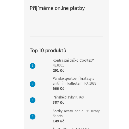
Přijímáme online platby
Top 10 produktů
Kontrastní tričko Cooltex®
43.0991
291 Kč
Pánské sportovní kraťasy s
vnitřními kalhotami
PA 1032
566 Kč
Pánské plavky
K 760
387 Kč
Šortky Jersey
Iconic 195 Jersey
Shorts
149 Kč