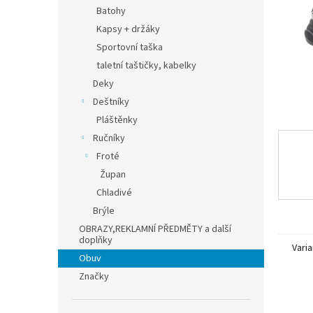
n
Batohy
e
Kapsy + držáky
l
Sportovní taška
taletní taštičky, kabelky
Deky
Deštníky
Pláštěnky
Ručníky
Froté
Župan
Chladivé
Brýle
OBRAZY,REKLAMNÍ PŘEDMĚTY a další
doplňky
Varia
Obuv
Značky