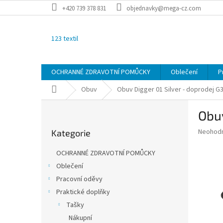
Přejít
+420 739 378 831
objednavky@mega-cz.com
na
obsah
123 textil
OCHRANNÉ ZDRAVOTNÍ POMŮCKY
Oblečení
P
Domů
Obuv
Obuv Digger 01 Silver - doprodej
G3
P
Obuv
o
Přeskočit
s
Průměr
Neohod
Kategorie
kategorie
t
hodnoce
r
produkt
OCHRANNÉ ZDRAVOTNÍ POMŮCKY
a
je
Oblečení
0,0
n
z
Pracovní oděvy
n
5
í
Praktické doplňky
hvězdič
p
Tašky
a
Nákupní