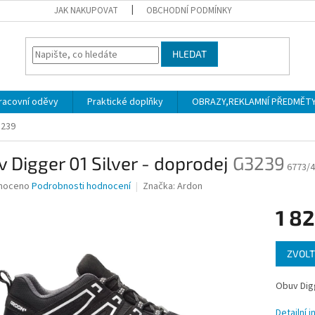
JAK NAKUPOVAT
OBCHODNÍ PODMÍNKY
HLEDAT
racovní oděvy
Praktické doplňky
OBRAZY,REKLAMNÍ PŘEDMĚTY a
239
 Digger 01 Silver - doprodej
G3239
6773/
né
noceno
Podrobnosti hodnocení
Značka:
Ardon
ní
1 8
u
Měrná
ZVOLT
cena:
ek.
Obuv Digg
Detailní 